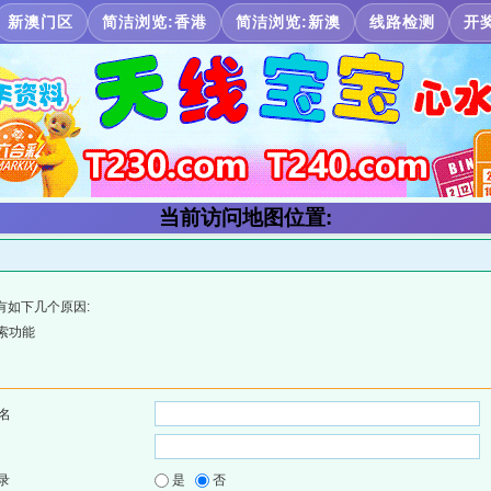
新澳门区
简洁浏览:香港
简洁浏览:新澳
线路检测
开
当前访问地图位置:
有如下几个原因:
索功能
名
录
是
否