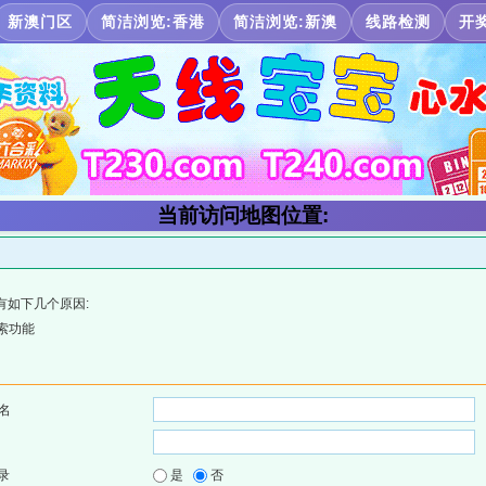
新澳门区
简洁浏览:香港
简洁浏览:新澳
线路检测
开
当前访问地图位置:
有如下几个原因:
索功能
名
录
是
否