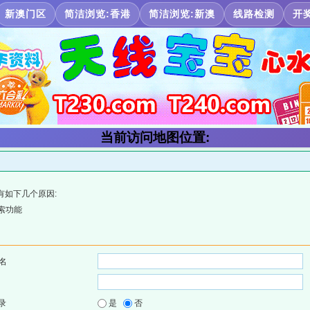
新澳门区
简洁浏览:香港
简洁浏览:新澳
线路检测
开
当前访问地图位置:
有如下几个原因:
索功能
名
录
是
否