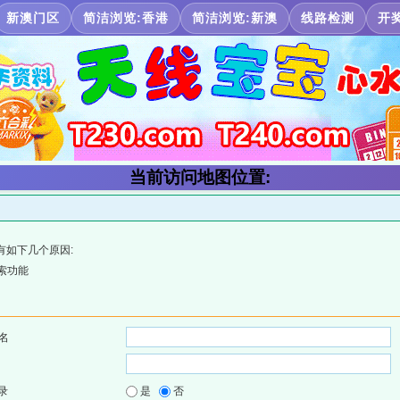
新澳门区
简洁浏览:香港
简洁浏览:新澳
线路检测
开
当前访问地图位置:
有如下几个原因:
索功能
名
录
是
否