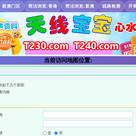
新澳门区
简洁浏览:香港
简洁浏览:新澳
线路检测
开
当前访问地图位置:
有如下几个原因:
索功能
名
录
是
否