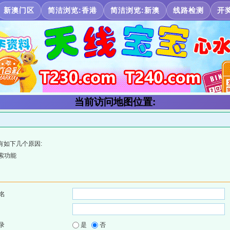
新澳门区
简洁浏览:香港
简洁浏览:新澳
线路检测
开
当前访问地图位置:
有如下几个原因:
索功能
名
录
是
否