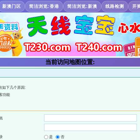
新澳门区
简洁浏览:香港
简洁浏览:新澳
线路检测
开
当前访问地图位置:
有如下几个原因:
索功能
名
录
是
否