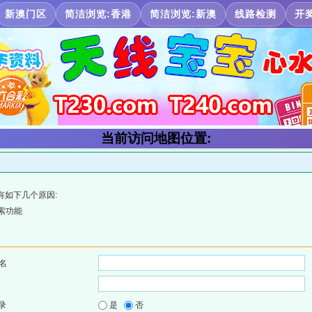
新澳门区
简洁浏览:香港
简洁浏览:新澳
线路检测
开
当前访问地图位置:
有如下几个原因:
索功能
名
录
是
否