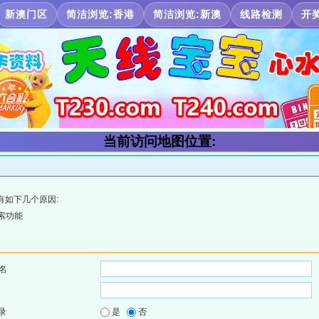
新澳门区
简洁浏览:香港
简洁浏览:新澳
线路检测
开
当前访问地图位置:
有如下几个原因:
索功能
名
录
是
否