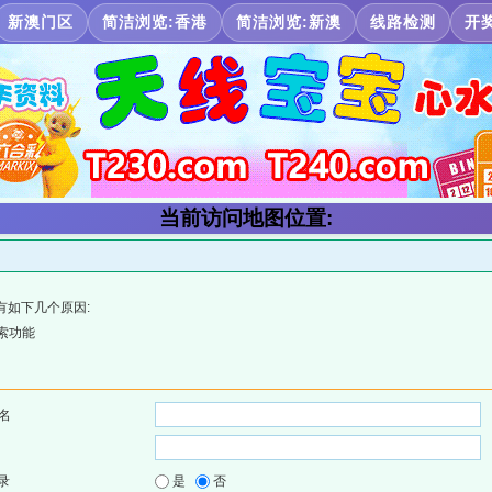
新澳门区
简洁浏览:香港
简洁浏览:新澳
线路检测
开
当前访问地图位置:
有如下几个原因:
索功能
名
录
是
否