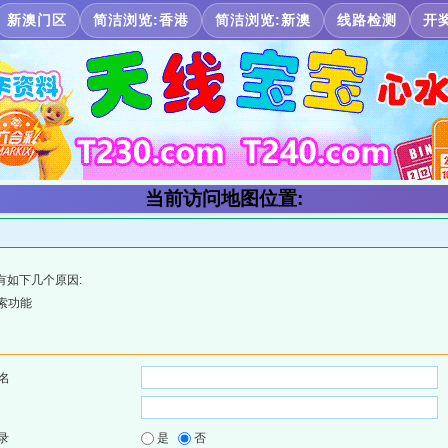
新澳门区
简洁浏览:香港
简洁浏览:新澳
线路检测
开
当前访问地图位置:
有如下几个原因:
索功能
名
录
是
否