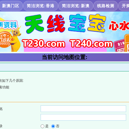
新澳门区
简洁浏览:香港
简洁浏览:新澳
线路检测
开
当前访问地图位置:
有如下几个原因:
索功能
名
录
是
否