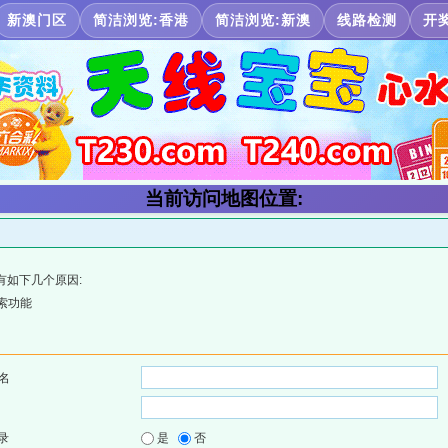
新澳门区
简洁浏览:香港
简洁浏览:新澳
线路检测
开
当前访问地图位置:
有如下几个原因:
索功能
名
录
是
否