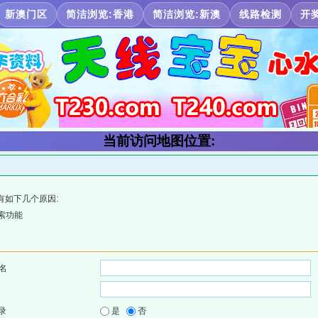
新澳门区
简洁浏览:香港
简洁浏览:新澳
线路检测
开
当前访问地图位置:
有如下几个原因:
索功能
名
录
是
否