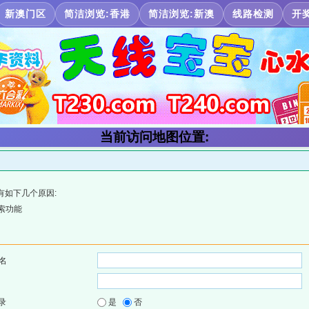
新澳门区
简洁浏览:香港
简洁浏览:新澳
线路检测
开
当前访问地图位置:
有如下几个原因:
索功能
名
录
是
否