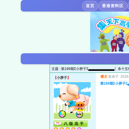
首页
香港资料区
主题 :
第189期Σ小胖子Σ▃▃▃▃▃▃▃▃▃▃〖
楼主
发表于: 2026-
【
小胖子
】
第189期Σ小胖子