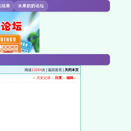
奖结果
水果奶奶论坛
阅读
13264
次 |
返回首页
|
关闭本页
u
历史记录
u
回复
u
编辑
u