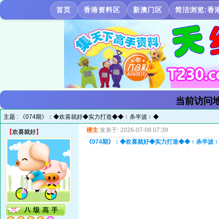
首页
香港资料区
新澳门区
简洁浏览:香
当前访问地
主题 :
《074期》：◆欢喜就好◆实力打造◆◆﹛杀半波﹜◆
楼主
发表于: 2026-07-08 07:39
【
欢喜就好
】
《074期》：◆欢喜就好◆实力打造◆◆﹛杀半波