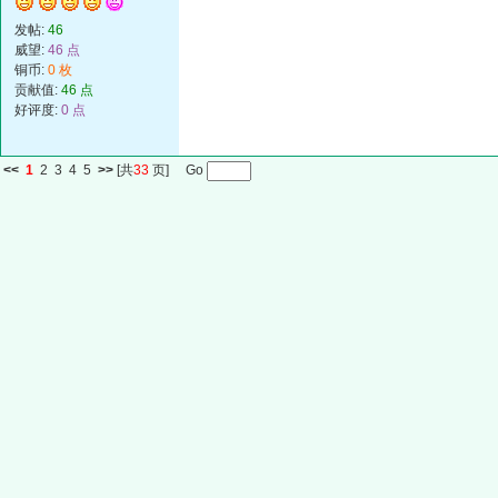
发帖:
46
威望:
46 点
铜币:
0 枚
贡献值:
46 点
好评度:
0 点
<<
1
2
3
4
5
>>
[共
33
页] Go