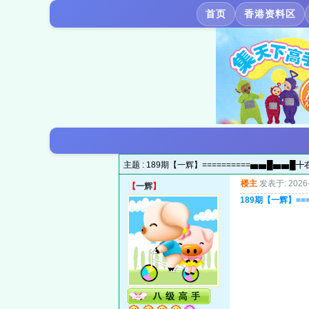
首页
香港资料区
主题 :
189期【一辉】==========▅▅█▅▅█╋右
楼主
发表于: 2026-
【
一辉
】
189期【一辉】===