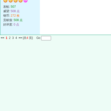
发帖:
507
威望:
508 点
铜币:
272 枚
贡献值:
508 点
好评度:
0 点
<<
1
2
3
4
>>
[共
4
页] Go