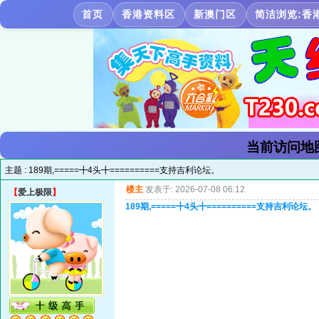
首页
香港资料区
新澳门区
简洁浏览:香
当前访问地
主题 :
189期,=====╋4头╋==========支持吉利论坛。
楼主
发表于: 2026-07-08 06:12
【
爱上极限
】
189期,=====╋4头╋==========支持吉利论坛。