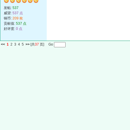
发帖:
537
威望:
537 点
铜币:
209 枚
贡献值:
537 点
好评度:
0 点
<<
1
2
3
4
5
>>
[共
37
页] Go