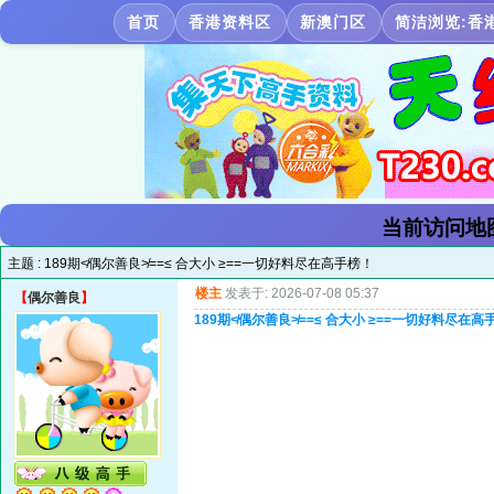
首页
香港资料区
新澳门区
简洁浏览:香
当前访问地
主题 :
189期≮偶尔善良≯==≤ 合大小 ≥==一切好料尽在高手榜！
楼主
发表于: 2026-07-08 05:37
【
偶尔善良
】
189期≮偶尔善良≯==≤ 合大小 ≥==一切好料尽在高