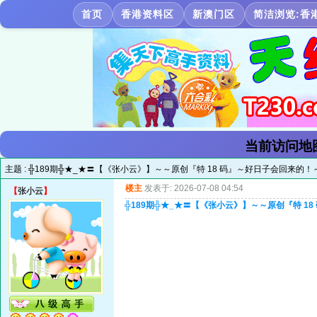
首页
香港资料区
新澳门区
简洁浏览:香
当前访问地
主题 :
╬189期╬★_★〓【《张小云》】～～原创『特 18 码』～好日子会回来的！
楼主
发表于: 2026-07-08 04:54
【
张小云
】
╬189期╬★_★〓【《张小云》】～～原创『特 1