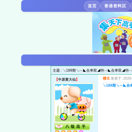
首页
香港资料区
主题 :
↘189期↘︹◣合单双◢特︹◣合单双◢特︹
楼主
发表于: 2026-
【
中原黄大仙
】
↘189期↘︹◣合