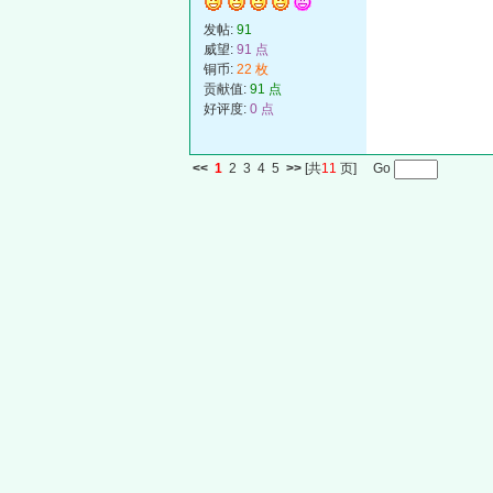
发帖:
91
威望:
91 点
铜币:
22 枚
贡献值:
91 点
好评度:
0 点
<<
1
2
3
4
5
>>
[共
11
页] Go