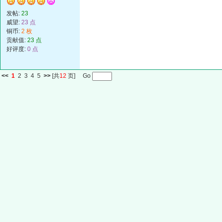
发帖:
23
威望:
23 点
铜币:
2 枚
贡献值:
23 点
好评度:
0 点
<<
1
2
3
4
5
>>
[共
12
页] Go