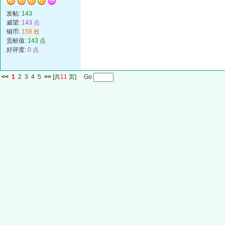
发帖:
143
威望:
143 点
铜币:
158 枚
贡献值:
143 点
好评度:
0 点
<<
1
2
3
4
5
>>
[共
11
页] Go