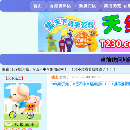
首页
香港资料区
新澳门区
简洁浏览:香
当前访问地
主题 :
189期;开始，￥五不中￥期期必中！！！准不准看看就知道了！！！
楼主
发表于: 2026-07-08 04:16
【
天下无二
】
189期;开始，￥五不中￥期期必中！！！准不准看