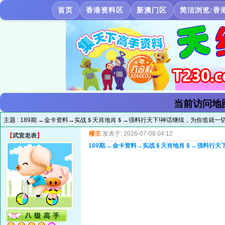
首页
香港资料区
新澳门区
简洁浏览:香
当前访问地
主题 :
189期.←金卡资料→实战＄天肖地肖＄→强料行天下!神话继续，为你造就一
楼主
发表于: 2026-07-08 04:12
【
武宣老表
】
189期.←金卡资料→实战＄天肖地肖＄→强料行天