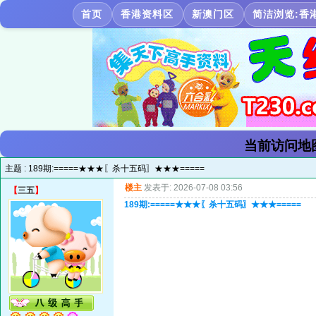
首页
香港资料区
新澳门区
简洁浏览:香
当前访问地
主题 :
189期:=====★★★〖杀十五码〗★★★=====
楼主
发表于: 2026-07-08 03:56
【
三五
】
189期:=====★★★〖杀十五码〗★★★=====