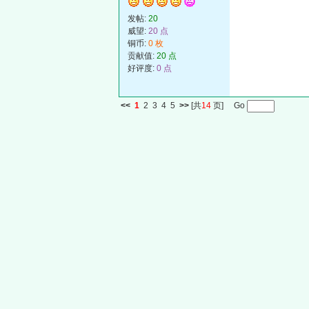
发帖:
20
威望:
20 点
铜币:
0 枚
贡献值:
20 点
好评度:
0 点
<<
1
2
3
4
5
>>
[共
14
页] Go