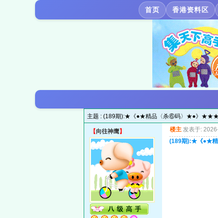
首页
香港资料区
主题 :
(189期):★《●★精品〈杀⑥码〉★●》★★
楼主
发表于: 2026-
【
向往神鹰
】
(189期):★《●