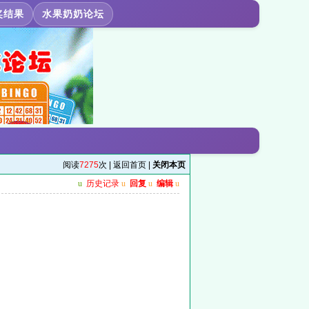
奖结果
水果奶奶论坛
阅读
7275
次 |
返回首页
|
关闭本页
u
历史记录
u
回复
u
编辑
u