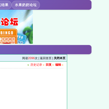
奖结果
水果奶奶论坛
阅读
2096
次 |
返回首页
|
关闭本页
u
历史记录
u
回复
u
编辑
u