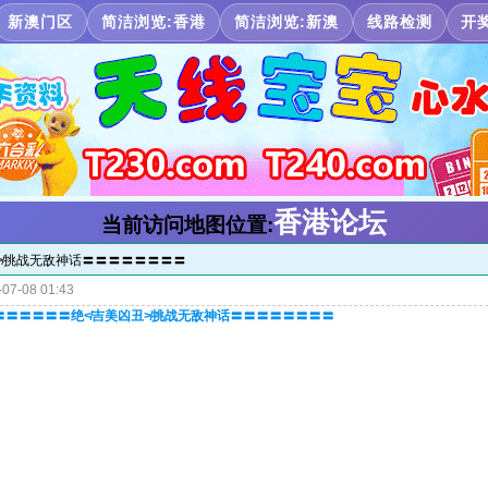
新澳门区
简洁浏览:香港
简洁浏览:新澳
线路检测
开
香港论坛
当前访问地图位置:
丑≯挑战无敌神话〓〓〓〓〓〓〓〓
07-08 01:43
〓〓〓〓〓〓〓绝≮吉美凶丑≯挑战无敌神话〓〓〓〓〓〓〓〓