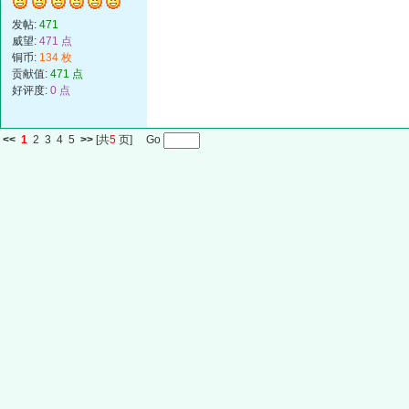
发帖:
471
威望:
471 点
铜币:
134 枚
贡献值:
471 点
好评度:
0 点
<<
1
2
3
4
5
>>
[共
5
页] Go