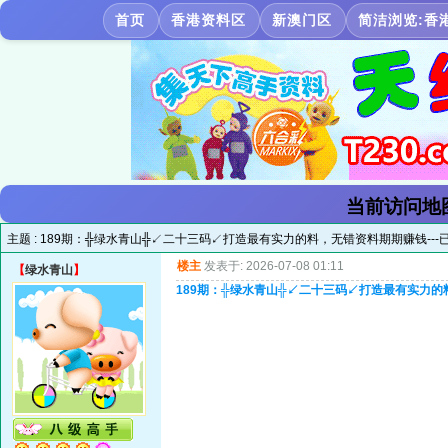
首页
香港资料区
新澳门区
简洁浏览:香
当前访问地
主题 :
189期：╬绿水青山╬↙二十三码↙打造最有实力的料，无错资料期期赚钱---已
楼主
发表于: 2026-07-08 01:11
【
绿水青山
】
189期：╬绿水青山╬↙二十三码↙打造最有实力的料