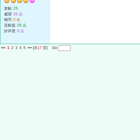
发帖:
25
威望:
25 点
铜币:
0 枚
贡献值:
25 点
好评度:
0 点
<<
1
2
3
4
5
>>
[共
17
页] Go