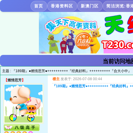
首页
香港资料区
新澳门区
简洁浏览:香
当前访问地
主题 :
『189期』●燃情思芳●++++++++++『经典好料』++++++++++『合大小中』
楼主
发表于: 2026-07-08 00:44
【
燃情思芳
】
『189期』●燃情思芳●++++++++++『经典好料』+