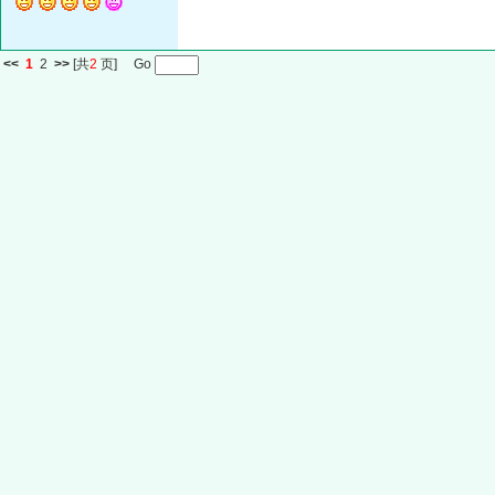
<<
1
2
>>
[共
2
页] Go