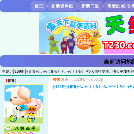
首页
香港资料区
新澳门区
简洁浏览:香
当前访问地
主题 :
╬189期╬{青青}≮→≯≮《 Ⅱ 头》≯←≯≮《 Ⅱ 头》≯今天值得发挥、明天更加美好
楼主
发表于: 2026-07-08 00:28
【
青青
】
╬189期╬{青青}≮→≯≮《 Ⅱ 头》≯←≯≮《 Ⅱ 头