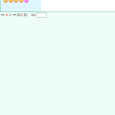
<<
1
2
>>
[共
2
页] Go