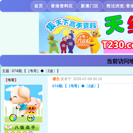
首页
香港资料区
新澳门区
简洁浏览:香
当前访问地
主题 :
074期;【［韦哥］◆〔2波〕】
楼主
发表于: 2026-07-08 00:16
【
韦哥
】
074期;【［韦哥］◆〔2波〕】