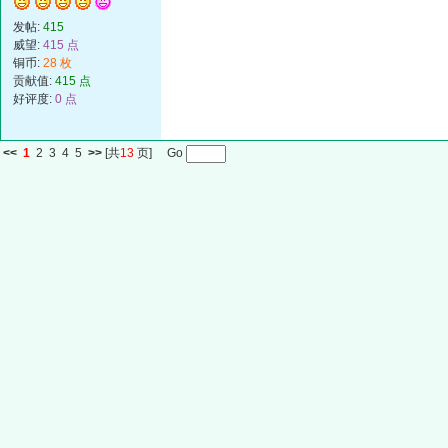
发帖:
415
威望:
415 点
铜币:
28 枚
贡献值:
415 点
好评度:
0 点
<<
1
2
3
4
5
>>
[共
13
页] Go