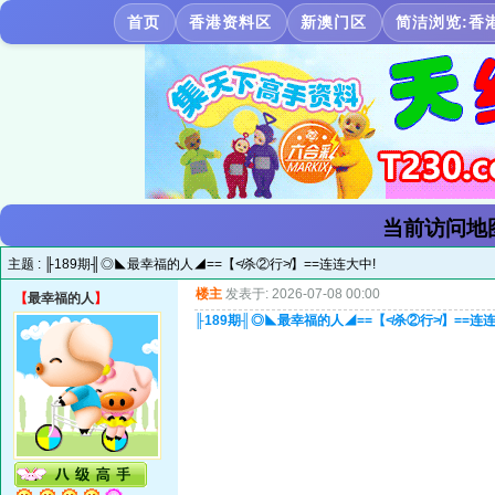
首页
香港资料区
新澳门区
简洁浏览:香
当前访问地
主题 :
╟189期╢◎◣最幸福的人◢==【≮杀②行≯】==连连大中!
楼主
发表于: 2026-07-08 00:00
【
最幸福的人
】
╟189期╢◎◣最幸福的人◢==【≮杀②行≯】==连连