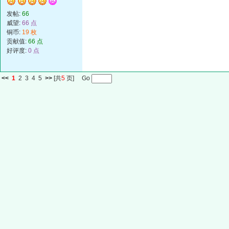
发帖:
66
威望:
66 点
铜币:
19 枚
贡献值:
66 点
好评度:
0 点
<<
1
2
3
4
5
>>
[共
5
页] Go