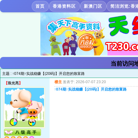
首页
香港资料区
新澳门区
简洁浏览:香
当前访问地
主题 :
↑074期↑实战稳赚【(20码)】开启您的致富路
楼主
发表于: 2026-07-07 23:20
【
珠光亮
】
↑074期↑实战稳赚【(20码)】开启您的致富路