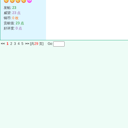
发帖:
23
威望:
23 点
铜币:
0 枚
贡献值:
23 点
好评度:
0 点
<<
1
2
3
4
5
>>
[共
29
页] Go