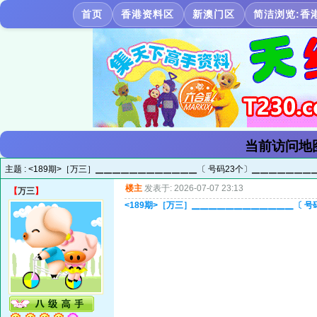
首页
香港资料区
新澳门区
简洁浏览:香
当前访问地
主题 :
<189期>［万三］▁▁▁▁▁▁▁▁▁▁▁▁〔 号码23个〕▁▁▁▁▁▁▁
楼主
发表于: 2026-07-07 23:13
【
万三
】
<189期>［万三］▁▁▁▁▁▁▁▁▁▁▁▁〔 