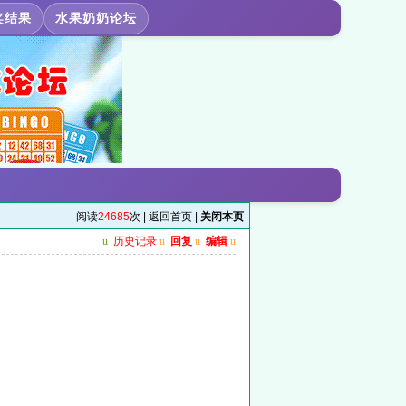
奖结果
水果奶奶论坛
阅读
24685
次 |
返回首页
|
关闭本页
u
历史记录
u
回复
u
编辑
u