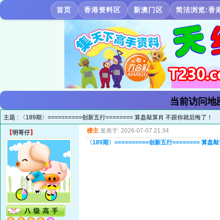
首页
香港资料区
新澳门区
简洁浏览:香
当前访问地
主题 :
〈189期〉==========创新五行======== 算盘敲算肖 不跟你就后悔了！
楼主
发表于: 2026-07-07 21:34
【
明哥仔
】
〈189期〉==========创新五行======== 