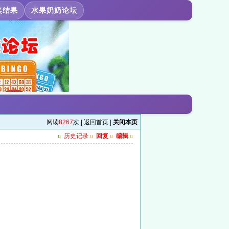
奖结果
水果奶奶论坛
阅读
8267
次 |
返回首页
|
关闭本页
u
历史记录
u
回复
u
编辑
u