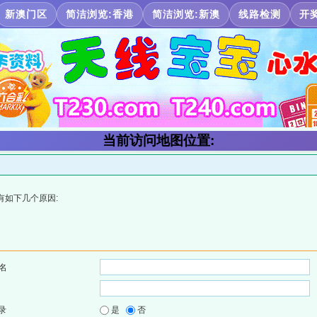
新澳门区
简洁浏览:香港
简洁浏览:新澳
线路检测
开
当前访问地图位置:
有如下几个原因:
名
录
是
否